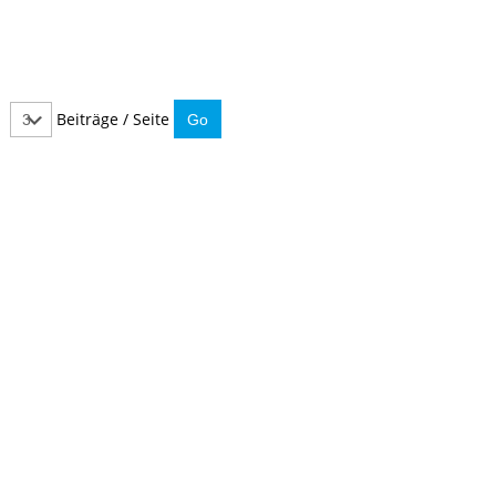
Beiträge / Seite
IMMER INFORMIERT BLEIBEN
Hier können Sie unseren monatlichen Steuernewsletter
abaonnieren.
So verpassen Sie keine wichtigen Neuerungen mehr.