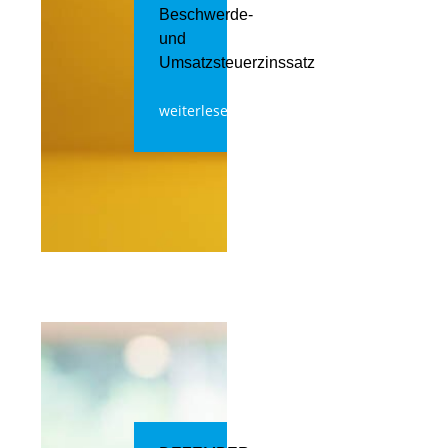
Beschwerde-
und
Umsatzsteuerzinssatz
weiterlesen