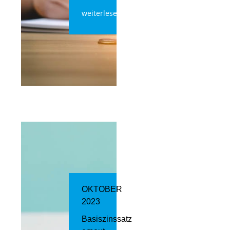
weiterlesen
OKTOBER
2023
Basiszinssatz