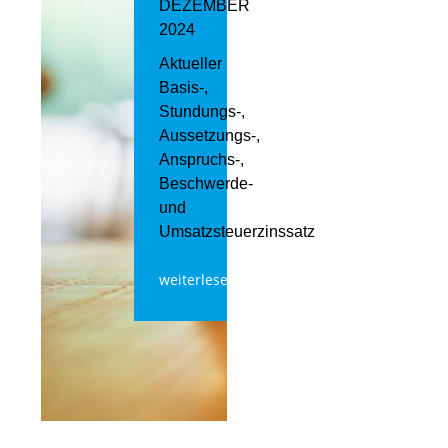
DEZEMBER
2024
Aktueller
Basis-,
Stundungs-,
Aussetzungs-,
Anspruchs-,
Beschwerde-
und
Umsatzsteuerzinssatz
weiterlesen