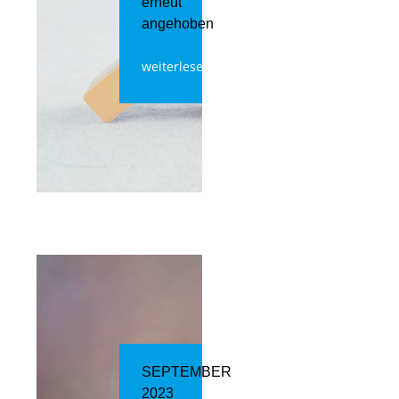
erneut
angehoben
weiterlesen
SEPTEMBER
2023