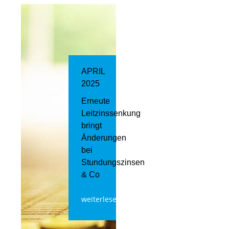
APRIL
2025
Erneute
Leitzinssenkung
bringt
Änderungen
bei
Stundungszinsen
& Co
weiterlesen