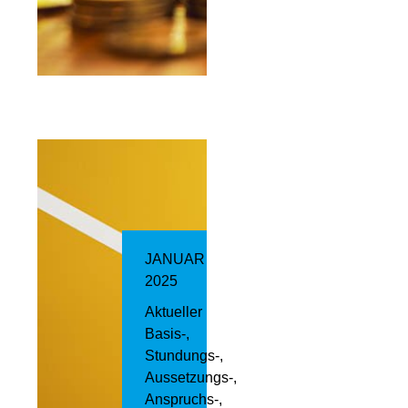
JANUAR
2025
Aktueller
Basis-,
Stundungs-,
Aussetzungs-,
Anspruchs-,