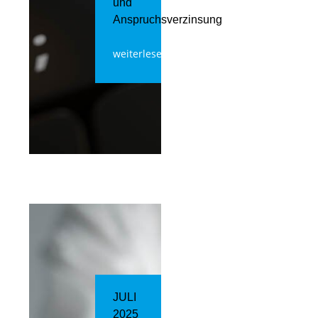
und
Anspruchsverzinsung
weiterlesen
JULI
2025