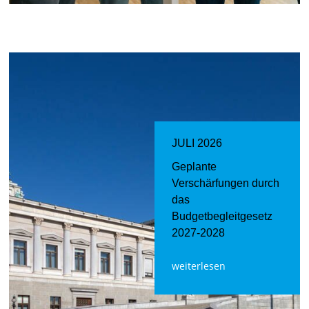
JULI 2026
Geplante
Verschärfungen durch
das
Budgetbegleitgesetz
2027-2028
weiterlesen