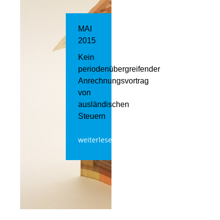
MAI
2015
Kein
periodenübergreifender
Anrechnungsvortrag
von
ausländischen
Steuern
weiterlesen