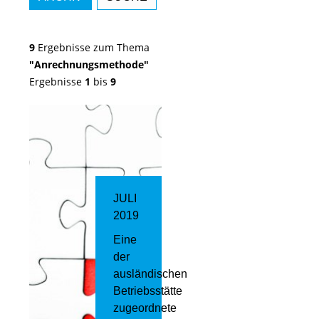
9
Ergebnisse zum Thema
"Anrechnungsmethode"
Ergebnisse
1
bis
9
JULI
2019
Eine
der
ausländischen
Betriebsstätte
zugeordnete