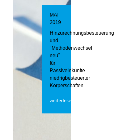
MAI
2019
Hinzurechnungsbesteuerung
und
"Methodenwechsel
neu"
für
Passiveinkünfte
niedrigbesteuerter
Körperschaften
weiterlesen