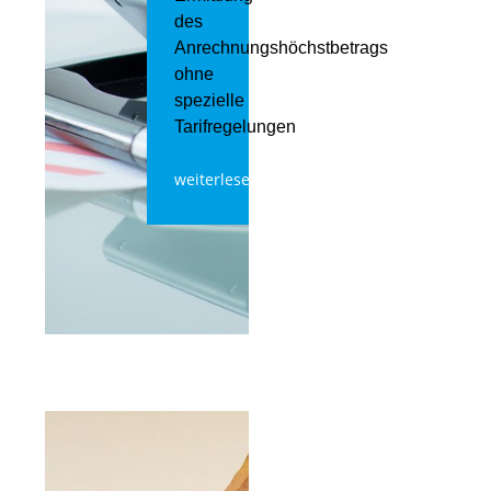
des
Anrechnungshöchstbetrags
ohne
spezielle
Tarifregelungen
weiterlesen