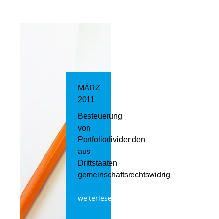
MÄRZ
2011
Besteuerung
von
Portfoliodividenden
aus
Drittstaaten
gemeinschaftsrechtswidrig
weiterlesen