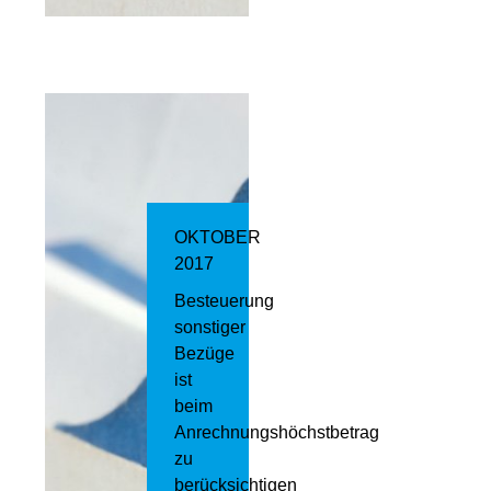
OKTOBER
2017
Besteuerung
sonstiger
Bezüge
ist
beim
Anrechnungshöchstbetrag
zu
berücksichtigen