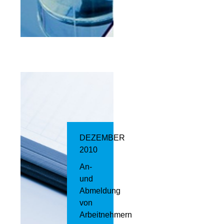
DEZEMBER
2010
An-
und
Abmeldung
von
Arbeitnehmern