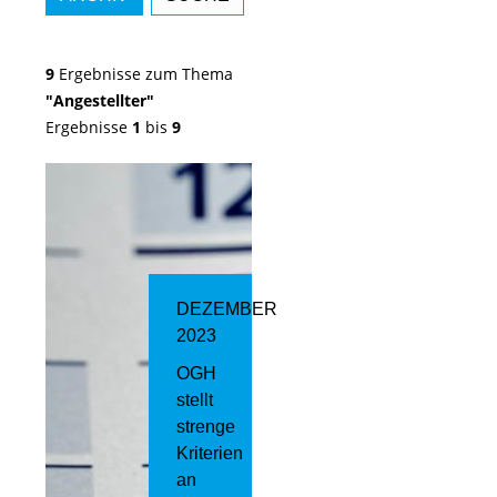
9
Ergebnisse zum Thema
"Angestellter"
Ergebnisse
1
bis
9
DEZEMBER
2023
OGH
stellt
strenge
Kriterien
an