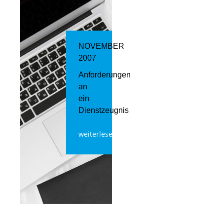
NOVEMBER
2007
Anforderungen
an
ein
Dienstzeugnis
weiterlesen