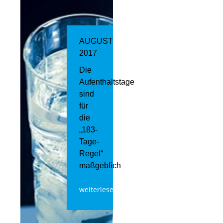
AUGUST
2017
Die
Aufenthaltstage
sind
für
die
„183-
Tage-
Regel“
maßgeblich
weiterlesen