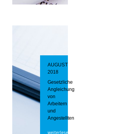
AUGUST
2018
Gesetzliche
Angleichung
von
Arbeitern
und
Angestellten
weiterlesen