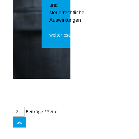
und
steuerrechtliche
Auswirkungen
weiterlesen
Beiträge / Seite