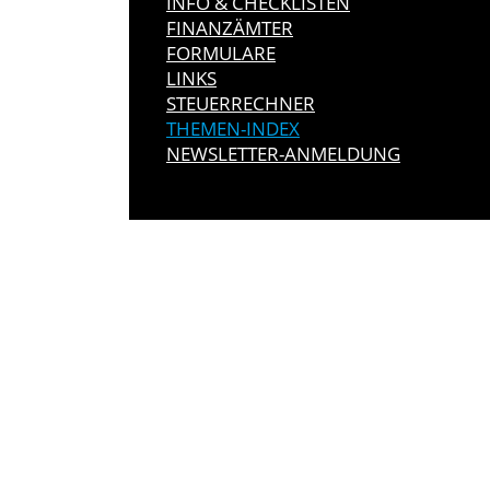
INFO & CHECKLISTEN
FINANZÄMTER
FORMULARE
LINKS
STEUERRECHNER
THEMEN-INDEX
NEWSLETTER-ANMELDUNG
IMMER INFO
Hier können Sie unseren monatlich
So verpassen Sie keine wichtigen 