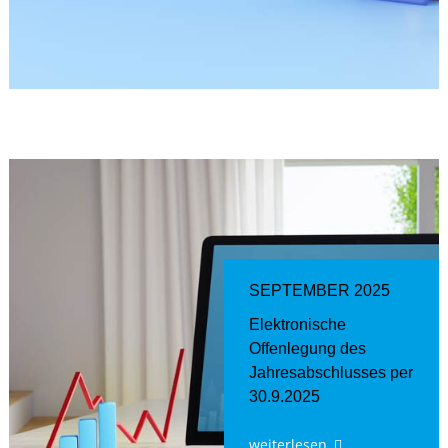
SEPTEMBER 2025
Elektronische
Offenlegung des
Jahresabschlusses per
30.9.2025
weiterlesen