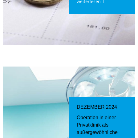
weiterlesen
DEZEMBER 2024
Operation in einer
Privatklinik als
außergewöhnliche