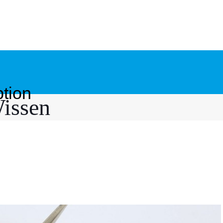
tion
issen