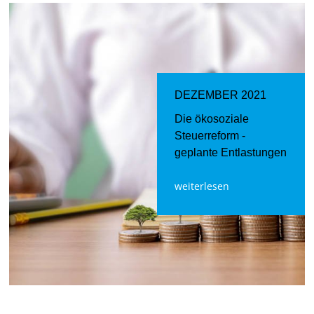
DEZEMBER 2021
Die ökosoziale
Steuerreform -
geplante Entlastungen
weiterlesen