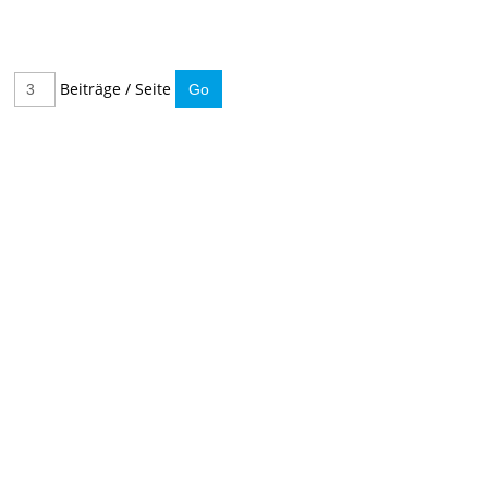
Beiträge / Seite
IMMER INFORMIERT BLEIBEN
Hier können Sie unseren monatlichen Steuernewsletter
abaonnieren.
So verpassen Sie keine wichtigen Neuerungen mehr.