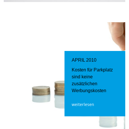
APRIL 2010
Kosten für Parkplatz
sind keine
zusätzlichen
Werbungskosten
weiterlesen