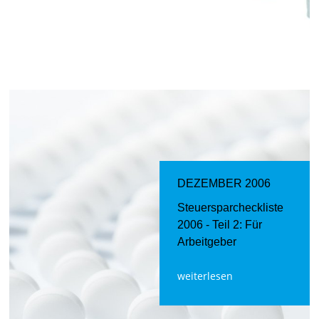
DEZEMBER 2006
Steuersparcheckliste
2006 - Teil 2: Für
Arbeitgeber
weiterlesen