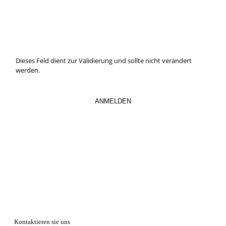
Hier können Sie unseren monatlichen Steuernewsletter
abaonnieren.
So verpassen Sie keine wichtigen Neuerungen mehr.
Dieses Feld dient zur Validierung und sollte nicht verändert
werden.
Kontaktieren sie uns