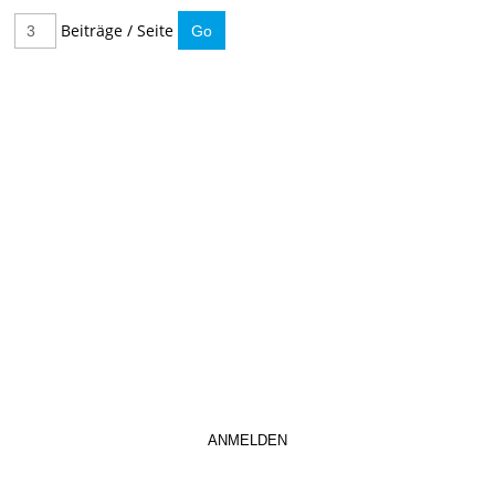
Beiträge / Seite
IMMER INFORMIERT BLEIBEN
Hier können Sie unseren monatlichen Steuernewsletter
abaonnieren.
So verpassen Sie keine wichtigen Neuerungen mehr.