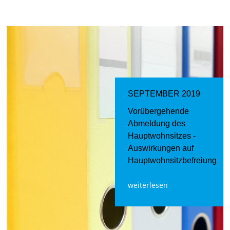
SEPTEMBER 2019
Vorübergehende
Abmeldung des
Hauptwohnsitzes -
Auswirkungen auf
Hauptwohnsitzbefreiung
weiterlesen