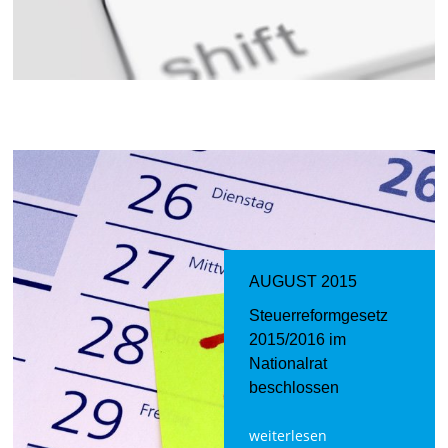
AUGUST 2015
Steuerreformgesetz
2015/2016 im
Nationalrat
beschlossen
weiterlesen