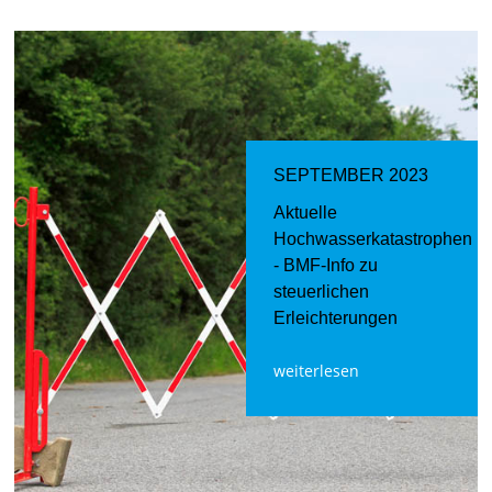
SEPTEMBER 2023
Aktuelle
Hochwasserkatastrophen
- BMF-Info zu
steuerlichen
Erleichterungen
weiterlesen