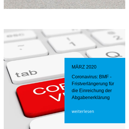
MÄRZ 2020
Coronavirus: BMF -
Fristverlängerung für
die Einreichung der
Abgabenerklärung
weiterlesen