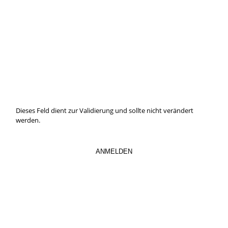
IMMER INFORMIERT BLEIBEN
Hier können Sie unseren monatlichen Steuernewsletter
abaonnieren.
So verpassen Sie keine wichtigen Neuerungen mehr.
Dieses Feld dient zur Validierung und sollte nicht verändert
werden.