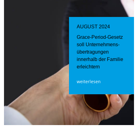
AUGUST 2024
Grace-Period-Gesetz
soll Unternehmens­
übertragungen
innerhalb der Familie
erleichtern
weiterlesen