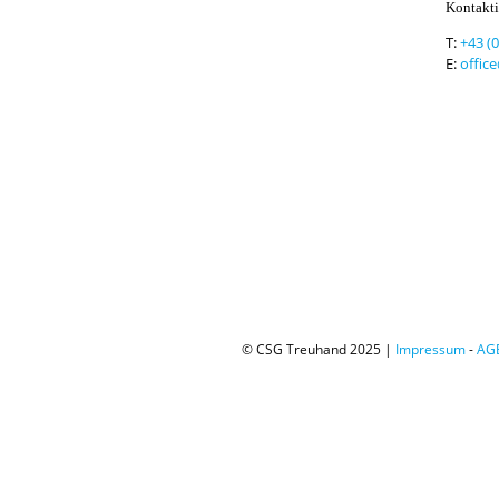
Kontakti
T:
+43 (
E:
offic
© CSG Treuhand 2025 |
Impressum
-
AG