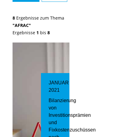
8
Ergebnisse zum Thema
"AFRAC"
Ergebnisse
1
bis
8
JANUAR
2021
Bilanzierung
von
Investitionsprämien
und
Fixkostenzuschüssen