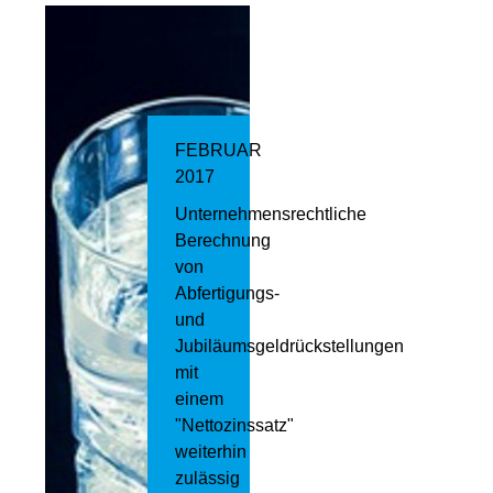
FEBRUAR
2017
Unternehmensrechtliche
Berechnung
von
Abfertigungs-
und
Jubiläumsgeldrückstellungen
mit
einem
"Nettozinssatz"
weiterhin
zulässig