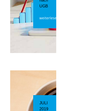
nach
UGB
weiterlesen
JULI
2019