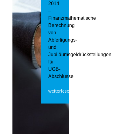
2014
–
Finanzmathematische
Berechnung
von
Abfertigungs-
und
Jubiläumsgeldrückstellungen
für
UGB-
Abschlüsse
weiterlesen