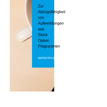
Zur
Abzugsfähigkeit
von
Aufwendungen
aus
Stock
Option
Programmen
weiterlesen