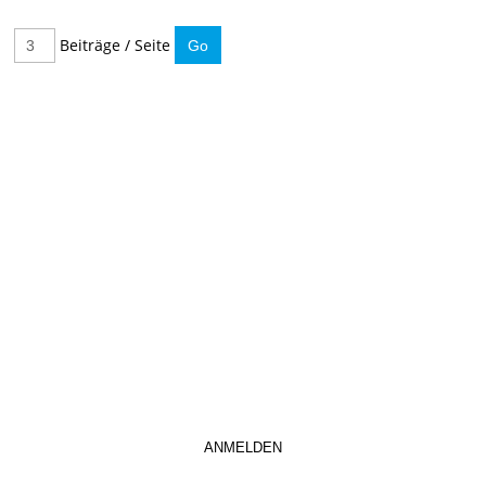
Beiträge / Seite
IMMER INFORMIERT BLEIBEN
Hier können Sie unseren monatlichen Steuernewsletter
abaonnieren.
So verpassen Sie keine wichtigen Neuerungen mehr.