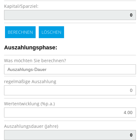
Kapital/Sparziel:
Auszahlungsphase:
Was möchten Sie berechnen?
regelmäßige Auszahlung
Wertentwicklung (%p.a.)
Auszahlungsdauer (Jahre)