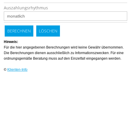
Auszahlungsrhythmus
Hinweis:
Für die hier angegebenen Berechnungen wird keine Gewähr übernommen.
Die Berechnungen dienen ausschließlich zu Informationszwecken. Für eine
ordnungsgemäße Beratung muss auf den Einzelfall eingegangen werden.
©
Klienten-Info
IMMER INFORMIERT BLEIBEN
Hier können Sie unseren monatlichen Steuernewsletter
abaonnieren.
So verpassen Sie keine wichtigen Neuerungen mehr.