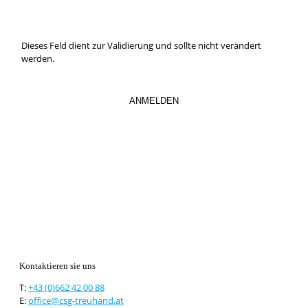
Dieses Feld dient zur Validierung und sollte nicht verändert
werden.
Kontaktieren sie uns
T:
+43 (0)662 42 00 88
E:
office@csg-treuhand.at