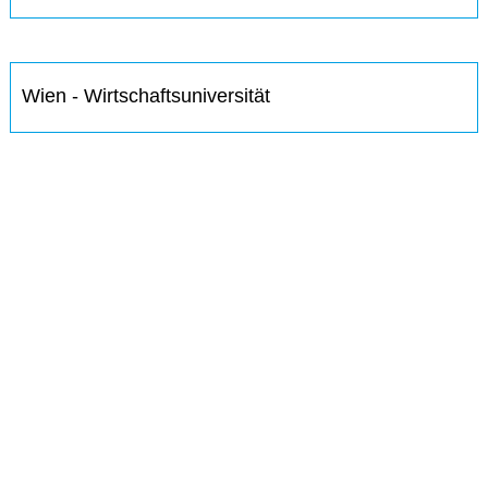
Wien - Wirtschaftsuniversität
IMMER INFORMIERT BLEIBEN
Hier können Sie unseren monatlichen Steuernewsletter
abaonnieren.
So verpassen Sie keine wichtigen Neuerungen mehr.