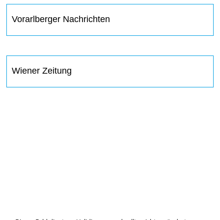
Vorarlberger Nachrichten
Wiener Zeitung
IMMER INFORMIERT BLEIBEN
Hier können Sie unseren monatlichen Steuernewsletter
abaonnieren.
So verpassen Sie keine wichtigen Neuerungen mehr.