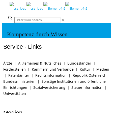
✕
Kompetenz durch Wissen
Service - Links
Ärzte
|
Allgemeines & Nützliches
|
Bundesländer
|
Förderstellen
|
Kammern und Verbände
|
Kultur
|
Medien
|
Patentämter
|
Rechtsinformation
|
Republik Österreich -
Bundesministerien
|
Sonstige Institutionen und öffentliche
Einrichtungen
|
Sozialversicherung
|
Steuerinformation
|
Universitäten
|
Medien