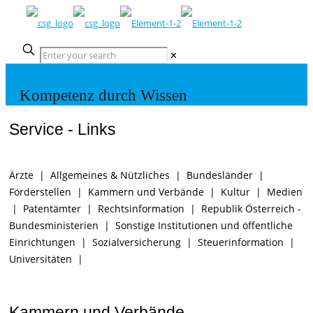
✕
Kompetenz durch Wissen
Service - Links
Ärzte
|
Allgemeines & Nützliches
|
Bundesländer
|
Förderstellen
|
Kammern und Verbände
|
Kultur
|
Medien
|
Patentämter
|
Rechtsinformation
|
Republik Österreich -
Bundesministerien
|
Sonstige Institutionen und öffentliche
Einrichtungen
|
Sozialversicherung
|
Steuerinformation
|
Universitäten
|
Kammern und Verbände