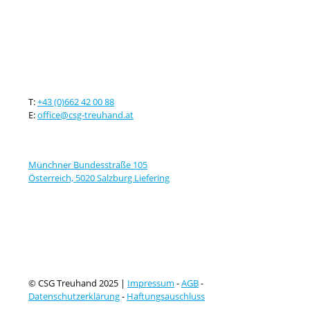
Kontaktieren sie uns
T:
+43 (0)662 42 00 88
E:
office@csg-treuhand.at
Adresse
Münchner Bundesstraße 105
Österreich, 5020 Salzburg Liefering
© CSG Treuhand 2025 |
Impressum
-
AGB
-
Datenschutzerklärung
-
Haftungsauschluss