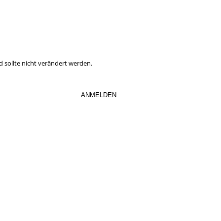
en Steuernewsletter abaonnieren.
Neuerungen mehr.
d sollte nicht verändert werden.