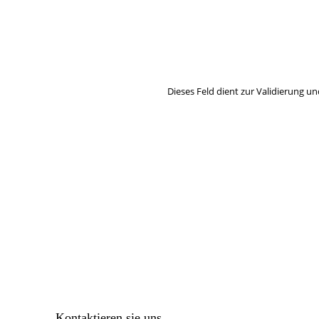
Hier können Sie unseren monatlich
So verpassen Sie keine wichtigen 
Dieses Feld dient zur Validierung un
Kontaktieren sie uns