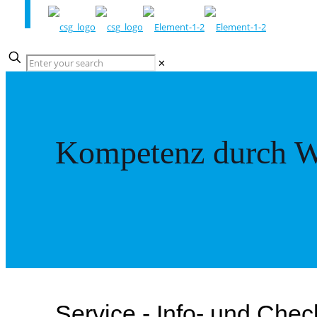
✕
Kompetenz durch W
Service - Info- und Chec