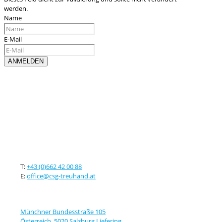
werden.
Name
E-Mail
Kontaktieren sie uns
T:
+43 (0)662 42 00 88
E:
office@csg-treuhand.at
Adresse
Münchner Bundesstraße 105
Österreich, 5020 Salzburg Liefering