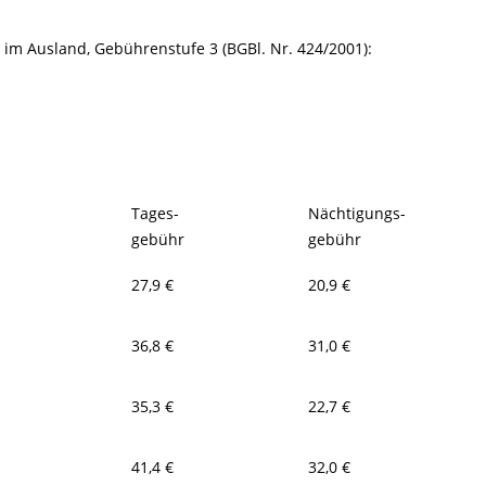
 im Ausland, Gebührenstufe 3 (BGBl. Nr. 424/2001):
Tages-
Nächtigungs-
gebühr
gebühr
27,9 €
20,9 €
36,8 €
31,0 €
35,3 €
22,7 €
41,4 €
32,0 €