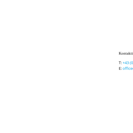
Kontakti
T:
+43 (
E:
offic