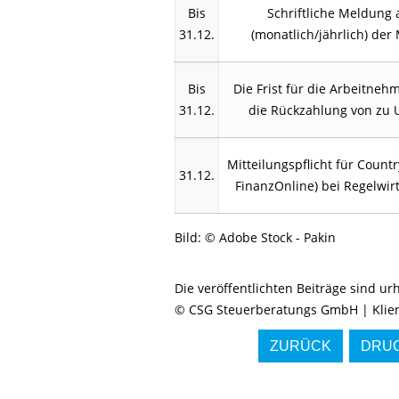
Bis
Schriftliche Meldung
31.12.
(monatlich/jährlich) der
Bis
Die Frist für die Arbeitne
31.12.
die Rückzahlung von zu U
Mitteilungspflicht für Count
31.12.
FinanzOnline) bei Regelwir
Bild: © Adobe Stock - Pakin
Die veröffentlichten Beiträge sind u
© CSG Steuerberatungs GmbH | Klien
ZURÜCK
DRUC