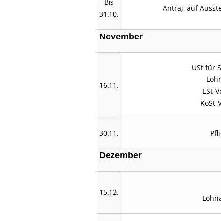
Bis
Antrag auf Ausst
31.10.
November
USt für 
Lohn
16.11.
ESt-V
KöSt-V
30.11.
Pfl
Dezember
15.12.
Lohn