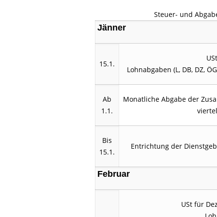
Steuer- und Abgab
Jänner
US
15.1.
Lohnabgaben (L, DB, DZ, Ö
Ab
Monatliche Abgabe der Zu
1.1.
vierte
Bis
Entrichtung der Dienstgeb
15.1.
Februar
USt für De
Loh