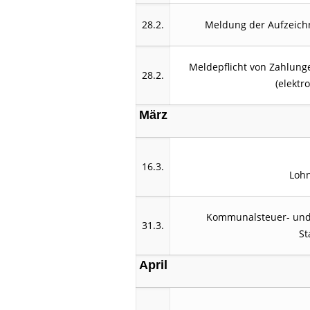
28.2.
Meldung der Aufzeich
Meldepflicht von Zahlung
28.2.
(elektr
März
16.3.
Loh
Kommunalsteuer- und
31.3.
St
April