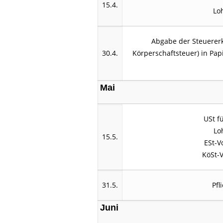
15.4.
Lo
Abgabe der Steuerer
30.4.
Körperschaftsteuer) in Pap
Mai
USt f
Lo
15.5.
ESt-V
KöSt-V
31.5.
Pfl
Juni