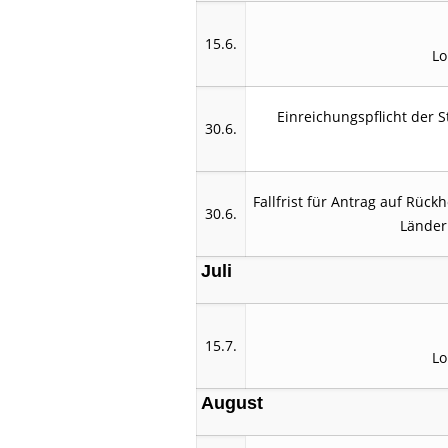
15.6.
Lo
Einreichungspflicht der 
30.6.
Fallfrist für Antrag auf Rüc
30.6.
Länder
Juli
15.7.
Lo
August