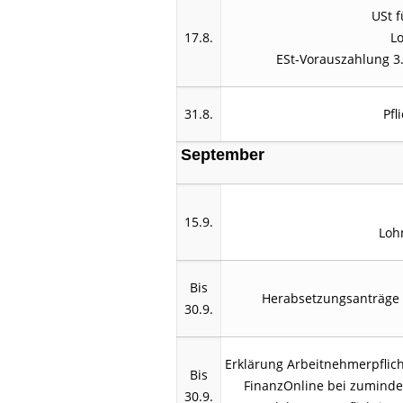
USt f
17.8.
L
ESt-Vorauszahlung 3. 
31.8.
Pfl
September
15.9.
Loh
Bis
Herabsetzungsanträge f
30.9.
Erklärung Arbeitnehmerpflich
Bis
FinanzOnline bei zumindes
30.9.