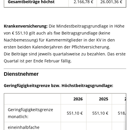
Gesamtbeiträge höchst
2.166,78 €
26.001,36 €
Krankenversicherung:
Die Mindestbeitragsgrundlage in Höhe
von €
551,10
gilt auch als fixe Beitragsgrundlage (keine
Nachbemessung) für Kammermitglieder in der KV in den
ersten beiden Kalenderjahren der Pflichtversicherung.
Die Beiträge sind jeweils quartalsweise zu bezahlen. Das erste
Quartal ist per Ende Februar fällig.
Dienstnehmer
Geringfügigkeitsgrenze bzw. Höchstbeitragsgrundlage:
2026
2025
20
Geringfügigkeitsgrenze
551,10 €
551,10 €
518,44
monatlich:
eineinhalbfache