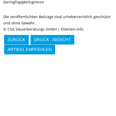
Geringfügigkeitsgrenze
Die veröffentlichten Beiträge sind urheberrechtlich geschützt
und ohne Gewähr.
© CSG Steuerberatungs GmbH | Klienten-Info
ZURÜCK
DRUCK - ANSICHT
ARTIKEL EMPFEHLEN
IMMER INFORMIERT BLEIBEN
Hier können Sie unseren monatlichen Steuernewsletter
abaonnieren.
So verpassen Sie keine wichtigen Neuerungen mehr.