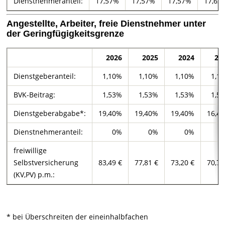
Dienstnehmeranteil:
17,57%
17,57%
17,57%
17,62
Angestellte, Arbeiter, freie Dienstnehmer unter
der Geringfügigkeitsgrenze
2026
2025
2024
20
Dienstgeberanteil:
1,10%
1,10%
1,10%
1,1
BVK-Beitrag:
1,53%
1,53%
1,53%
1,5
Dienstgeberabgabe*:
19,40%
19,40%
19,40%
16,4
Dienstnehmeranteil:
0%
0%
0%
freiwillige
Selbstversicherung
83,49 €
77,81 €
73,20 €
70,72
(KV,PV) p.m.:
* bei Überschreiten der eineinhalbfachen