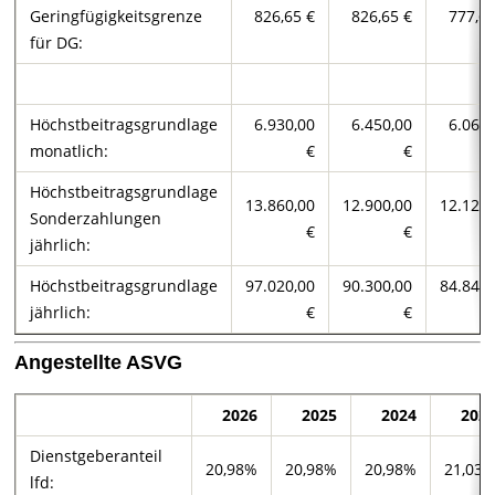
Geringfügigkeitsgrenze
826,65 €
826,65 €
777,66
für DG:
Höchstbeitragsgrundlage
6.930,00
6.450,00
6.060,
monatlich:
€
€
Höchstbeitragsgrundlage
13.860,00
12.900,00
12.120,
Sonderzahlungen
€
€
jährlich:
Höchstbeitragsgrundlage
97.020,00
90.300,00
84.840,
jährlich:
€
€
Angestellte ASVG
2026
2025
2024
202
Dienstgeberanteil
20,98%
20,98%
20,98%
21,03
lfd: