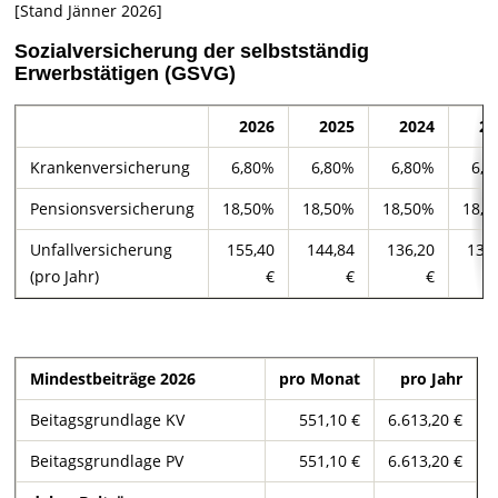
[Stand Jänner 2026]
Sozialversicherung der selbstständig
Erwerbstätigen (GSVG)
2026
2025
2024
20
Krankenversicherung
6,80%
6,80%
6,80%
6,8
Pensionsversicherung
18,50%
18,50%
18,50%
18,5
Unfallversicherung
155,40
144,84
136,20
131
(pro Jahr)
€
€
€
Mindestbeiträge 2026
pro Monat
pro Jahr
Beitagsgrundlage KV
551,10 €
6.613,20 €
Beitagsgrundlage PV
551,10 €
6.613,20 €