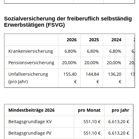
Sozialversicherung der freiberuflich selbständig
Erwerbstätigen (FSVG)
2026
2025
2024
20
Krankenversicherung
6,80%
6,80%
6,80%
6,8
Pensionsversicherung
20,00%
20,00%
20,00%
20,0
Unfallversicherung
155,40
144,84
136,20
131
(pro Jahr)
€
€
€
Mindestbeiträge 2026
pro Monat
pro Jahr
Beitagsgrundlage KV
551,10 €
6.613,20 €
Beitagsgrundlage PV
551,10 €
6.613,20 €