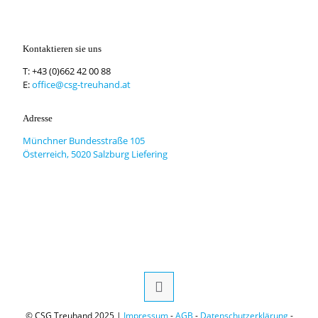
Kontaktieren sie uns
T:
+43 (0)662 42 00 88
E:
office@csg-treuhand.at
Adresse
Münchner Bundesstraße 105
Österreich, 5020 Salzburg Liefering
© CSG Treuhand 2025 |
Impressum
-
AGB
-
Datenschutzerklärung
-