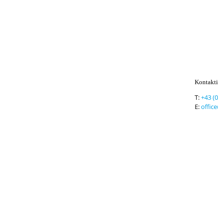
Kontakti
T:
+43 (
E:
offic