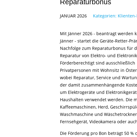
Reparaturbonus
JANUAR 2026
Kategorien:
Klienten-
Mit Jänner 2026 - beantragt werden k
Jänner - startet die Geräte-Retter-Prä
Nachfolge zum Reparaturbonus für d
Reparatur von Elektro- und Elektroni
Förderberechtigt sind ausschließlich
Privatpersonen mit Wohnsitz in Öster
wobei Reparatur, Service und Wartu
der damit zusammenhängende Kostenv
um Elektrogeräte und Elektronikgeräte
Haushalten verwendet werden. Die ma
Kaffeemaschinen, Herd, Geschirrspüle
Waschmaschine und Wäschetrockner, H
Fernsehgerät, Videokamera oder auc
Die Förderung pro Bon beträgt 50 % d