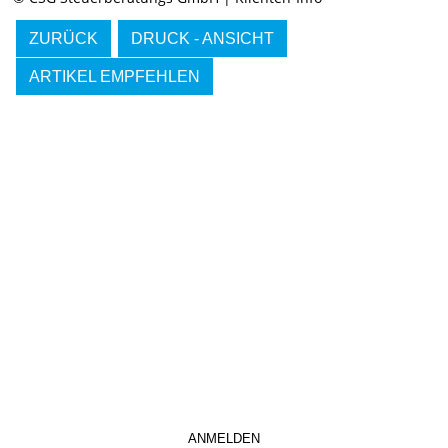
ZURÜCK
DRUCK - ANSICHT
ARTIKEL EMPFEHLEN
IMMER INFORMIERT BLEIBEN
Hier können Sie unseren monatlichen Steuernewsletter
abaonnieren.
So verpassen Sie keine wichtigen Neuerungen mehr.