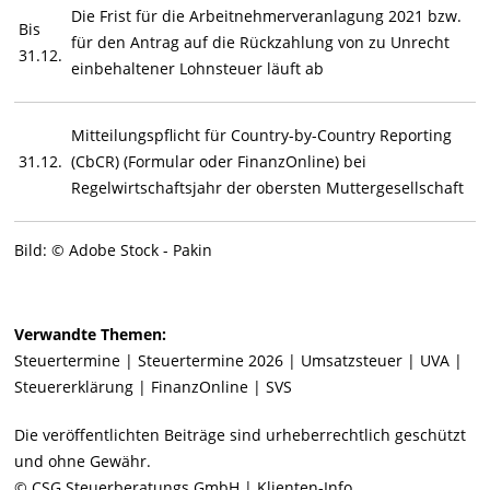
Die Frist für die Arbeitnehmerveranlagung 2021 bzw.
Bis
für den Antrag auf die Rückzahlung von zu Unrecht
31.12.
einbehaltener Lohnsteuer läuft ab
Mitteilungspflicht für Country-by-Country Reporting
31.12.
(CbCR) (Formular oder FinanzOnline) bei
Regelwirtschaftsjahr der obersten Muttergesellschaft
Bild: © Adobe Stock - Pakin
Verwandte Themen:
Steuertermine
|
Steuertermine 2026
|
Umsatzsteuer
|
UVA
|
Steuererklärung
|
FinanzOnline
|
SVS
Die veröffentlichten Beiträge sind urheberrechtlich geschützt
und ohne Gewähr.
© CSG Steuerberatungs GmbH | Klienten-Info