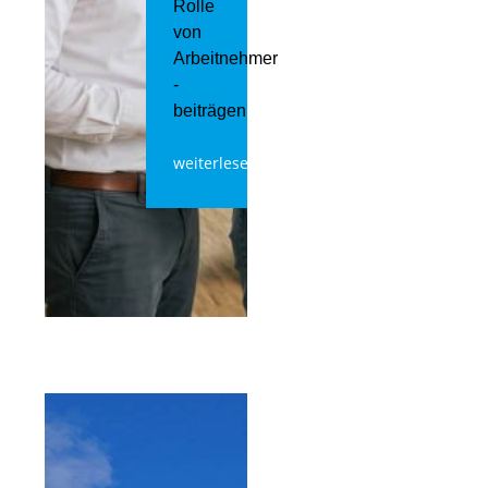
Rolle
von
Arbeitnehmer​
­
beiträgen
weiterlesen