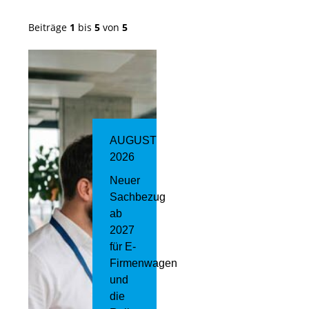
Beiträge
1
bis
5
von
5
AUGUST
2026
Neuer
Sachbezug
ab
2027
für E-
Firmenwagen
und
die