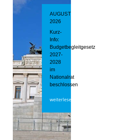
AUGUST
2026
Kurz-
Info:
Budgetbegleitgesetz
2027-
2028
im
Nationalrat
beschlossen
weiterlesen