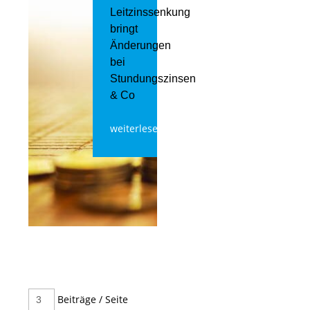
Leitzinssenkung
bringt
Änderungen
bei
Stundungszinsen
& Co
weiterlesen
Beiträge / Seite