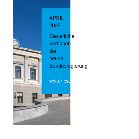
APRIL
2025
Steuerliche
Vorhaben
der
neuen
Bundesregierung
weiterlesen