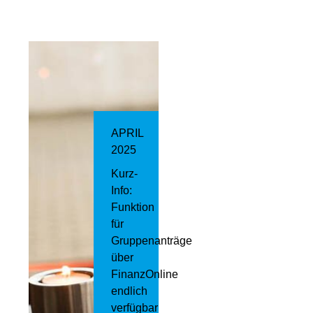
APRIL
2025
Kurz-
Info:
Funktion
für
Gruppenanträge
über
FinanzOnline
endlich
verfügbar