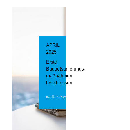
APRIL
2025
Erste
Budgetsanierungs­
maßnahmen
beschlossen
weiterlesen