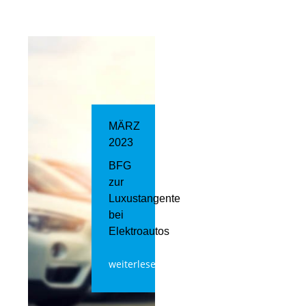
MÄRZ
2023
BFG
zur
Luxustangente
bei
Elektroautos
weiterlesen