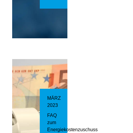
MÄRZ
2023
FAQ
zum
Energiekostenzuschuss