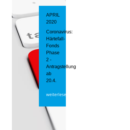
APRIL
2020
Coronavirus:
Härtefall-
Fonds
Phase
2 -
Antragstellung
ab
20.4.
weiterlesen