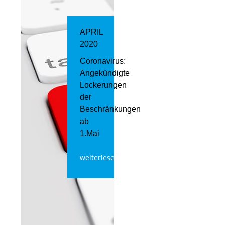
APRIL
2020
Coronavirus:
Angekündigte
Lockerungen
der
Beschränkungen
ab
1.Mai
weiterlesen