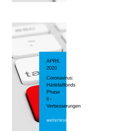
APRIL
2020
Coronavirus:
Härtefallfonds
Phase
II -
Verbesserungen
weiterlesen