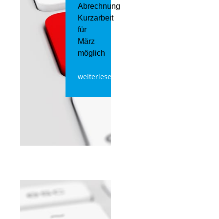
Abrechnung
Kurzarbeit
für
März
möglich
weiterlesen