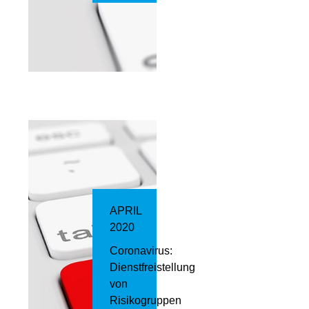
APRIL
2020
Coronavirus:
Dienstfreistellung
von
Risikogruppen