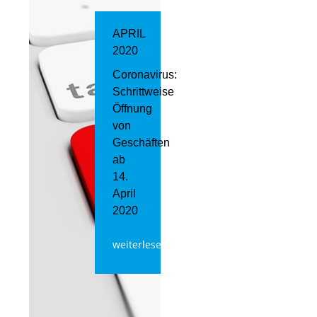
APRIL
2020
Coronavirus:
Schrittweise
Öffnung
von
Geschäften
ab
14.
April
2020
weiterlesen