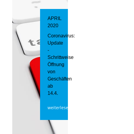
APRIL
2020
Coronavirus:
Update
-
Schrittweise
Öffnung
von
Geschäften
ab
14.4.
weiterlesen