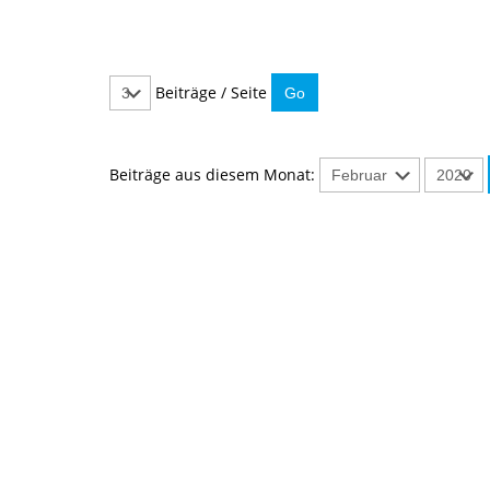
Beiträge / Seite
Beiträge aus diesem Monat:
IMMER INF
Hier können Sie unseren monatlich
So verpassen Sie keine wichtigen 