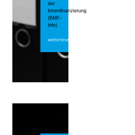
der
Innenfinanzierung
(BMF-
Info)
weiterlesen