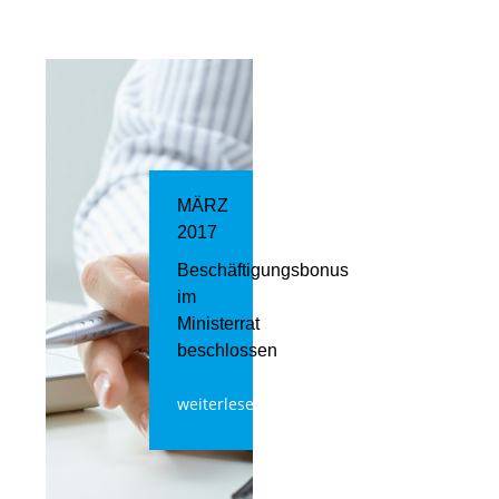
MÄRZ
2017
Beschäftigungsbonus
im
Ministerrat
beschlossen
weiterlesen