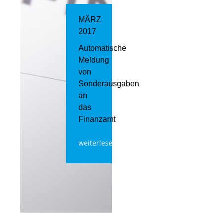
MÄRZ
2017
Automatische
Meldung
von
Sonderausgaben
an
das
Finanzamt
weiterlesen