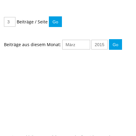
Beiträge / Seite
Beiträge aus diesem Monat:
IMMER INFORMIERT BLEIBEN
Hier können Sie unseren monatlichen Steuernewsletter
abaonnieren.
So verpassen Sie keine wichtigen Neuerungen mehr.