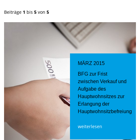
Beiträge
1
bis
5
von
5
MÄRZ 2015
BFG zur Frist
zwischen Verkauf und
Aufgabe des
Hauptwohnsitzes zur
Erlangung der
Hauptwohnsitzbefreiung
weiterlesen