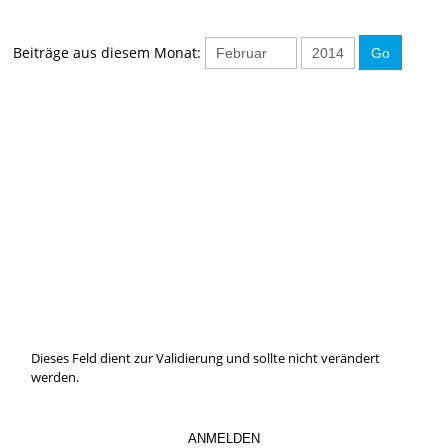
Beiträge aus diesem Monat:
IMMER INFORMIERT BLEIBEN
Hier können Sie unseren monatlichen Steuernewsletter
abaonnieren.
So verpassen Sie keine wichtigen Neuerungen mehr.
Dieses Feld dient zur Validierung und sollte nicht verändert
werden.