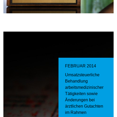
FEBRUAR 2014
Umsatzsteuerliche
Behandlung
arbeitsmedizinischer
Tätigkeiten sowie
Änderungen bei
ärztlichen Gutachten
im Rahmen