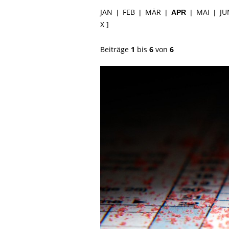
JAN
FEB
MÄR
MAI
JU
|
|
|
APR
|
|
X ]
Beiträge
1
bis
6
von
6