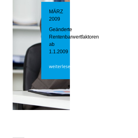
MÄRZ
2009
Geänderte
Rentenbarwertfaktoren
ab
1.1.2009
weiterlesen