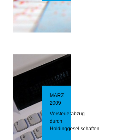
MÄRZ
2009
Vorsteuerabzug
durch
Holdinggesellschaften