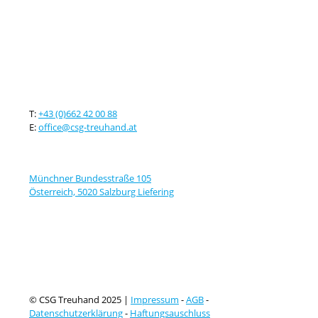
Kontaktieren sie uns
T:
+43 (0)662 42 00 88
E:
office@csg-treuhand.at
Adresse
Münchner Bundesstraße 105
Österreich, 5020 Salzburg Liefering
© CSG Treuhand 2025 |
Impressum
-
AGB
-
Datenschutzerklärung
-
Haftungsauschluss