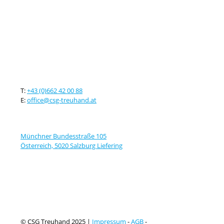
Kontaktieren sie uns
T:
+43 (0)662 42 00 88
E:
office@csg-treuhand.at
Adresse
Münchner Bundesstraße 105
Österreich, 5020 Salzburg Liefering
© CSG Treuhand 2025 |
Impressum
-
AGB
-