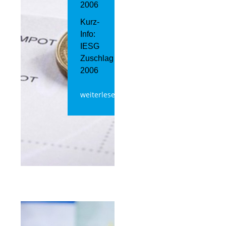
2006
Kurz-
Info:
IESG
Zuschlag
2006
weiterlesen