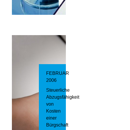
FEBRUAR
2006
Steuerliche
Abzugsfähigkeit
von
Kosten
einer
Bürgschaft