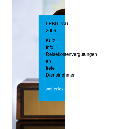
FEBRUAR
2006
Kurz-
Info:
Reisekostenvergütungen
an
freie
Dienstnehmer
weiterlesen