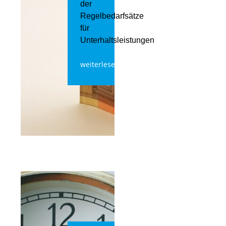
der
Regelbedarfsätze
für
Unterhaltsleistungen
weiterlesen