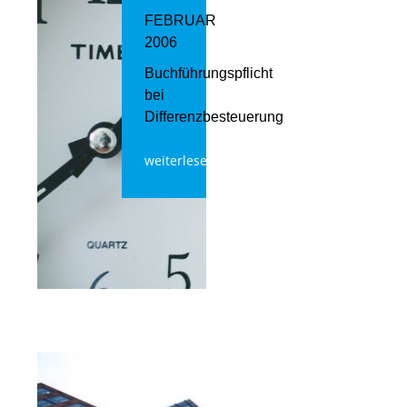
FEBRUAR
2006
Buchführungspflicht
bei
Differenzbesteuerung
weiterlesen