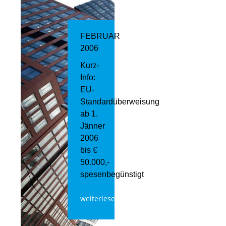
FEBRUAR
2006
Kurz-
Info:
EU-
Standardüberweisung
ab 1.
Jänner
2006
bis €
50.000,-
spesenbegünstigt
weiterlesen