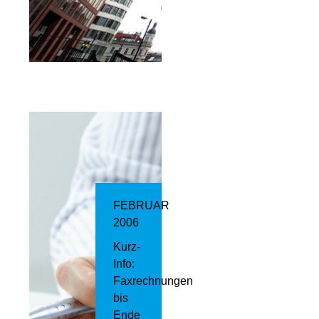
FEBRUAR
2006
Kurz-
Info:
Faxrechnungen
bis
Ende