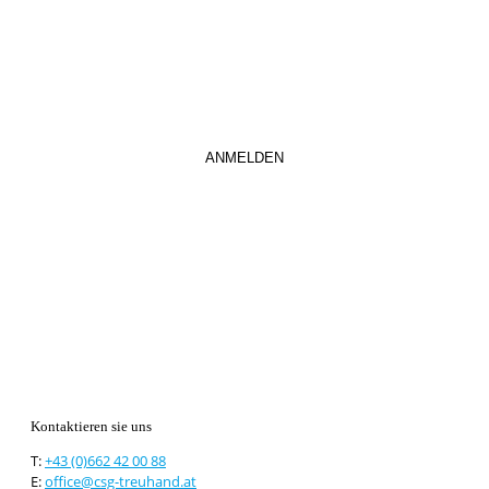
So verpassen Sie keine wichtigen Neuerungen mehr.
Kontaktieren sie uns
T:
+43 (0)662 42 00 88
E:
office@csg-treuhand.at