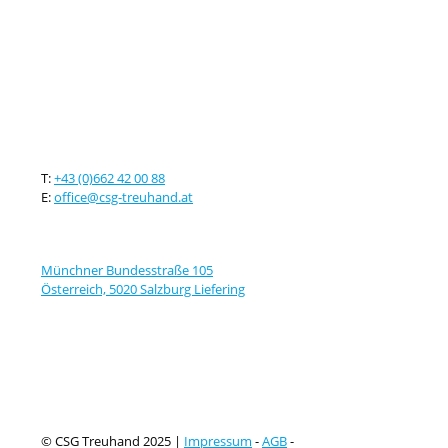
Kontaktieren sie uns
T:
+43 (0)662 42 00 88
E:
office@csg-treuhand.at
Adresse
Münchner Bundesstraße 105
Österreich, 5020 Salzburg Liefering
© CSG Treuhand 2025 |
Impressum
-
AGB
-