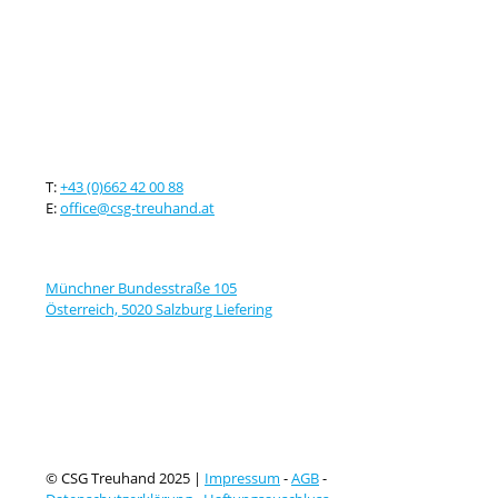
Kontaktieren sie uns
T:
+43 (0)662 42 00 88
E:
office@csg-treuhand.at
Adresse
Münchner Bundesstraße 105
Österreich, 5020 Salzburg Liefering
© CSG Treuhand 2025 |
Impressum
-
AGB
-