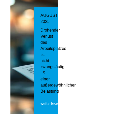
AUGUST
2025
Drohender
Verlust
des
Arbeitsplatzes
ist
nicht
zwangsläufig
i.S.
einer
außergewöhnlichen
Belastung
weiterlesen