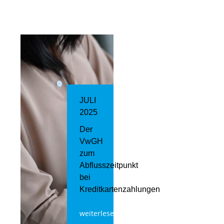
JULI
2025
Der
VwGH
zum
Abflusszeitpunkt
bei
Kreditkartenzahlungen
weiterlesen