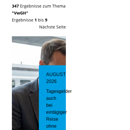
347
Ergebnisse zum Thema
"VwGH"
Ergebnisse
1
bis
9
Nächste Seite
AUGUST
2026
Tagesgelder
auch
bei
eintägiger
Reise
ohne