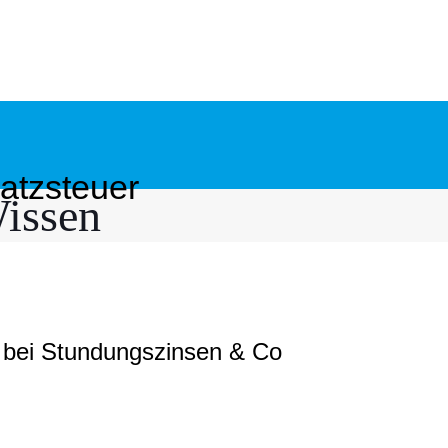
atzsteuer
issen
n bei Stundungszinsen & Co