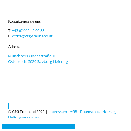
Kontaktieren sie uns
T:
+43 (0)662 42 00 88
E:
office@csg-treuhand.at
Adresse
Münchner Bundesstraße 105
Österreich, 5020 Salzburg Liefering
© CSG Treuhand 2025 |
Impressum
-
AGB
-
Datenschutzerklärung
-
Haftungsauschluss