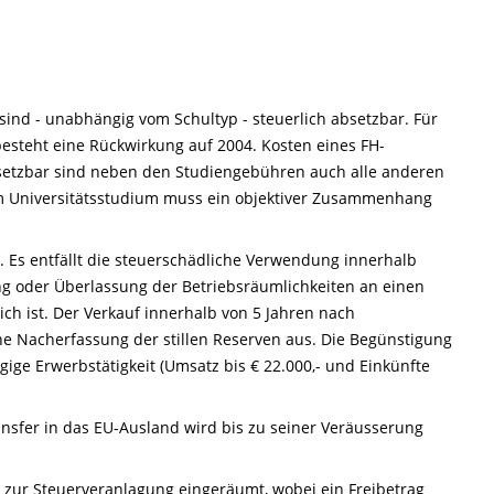
ind - unabhängig vom Schultyp - steuerlich absetzbar. Für
esteht eine Rückwirkung auf 2004. Kosten eines FH-
setzbar sind neben den Studiengebühren auch alle anderen
Universitätsstudium muss ein objektiver Zusammenhang
Es entfällt die steuerschädliche Verwendung innerhalb
ng oder Überlassung der Betriebsräumlichkeiten an einen
h ist. Der Verkauf innerhalb von 5 Jahren nach
che Nacherfassung der stillen Reserven aus. Die Begünstigung
gige Erwerbstätigkeit (Umsatz bis € 22.000,- und Einkünfte
nsfer in das EU-Ausland wird bis zu seiner Veräusserung
n zur Steuerveranlagung eingeräumt, wobei ein Freibetrag