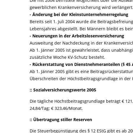
Die mit 2004 befristete Möglichkeit über die Ausw
gewerblichen Krankenversicherung wird verlängert
- Änderung bei der Kleinstunternehmerregelung
Bereits seit 1. Juli 2004 wurde die Beitragsbefreiu
Lebensjahres abgestellt. Bei Männern bleibt es bei
- Neuerungen in der Arbeitslosenversicherung
Ausweitung der Nachdeckung in der Krankenversiche
Ab 1. Jänner 2005 ist gewährleistet, dass unabhäng
zusätzliche Woche KV-Schutz besteht.
- Rückerstattung von Dienstnehmeranteilen (§ 45 
Ab 1. Jänner 2005 gibt es eine Beitragsrückerstattu
Überschreiten der Höchstbeitragsgrundlage in der 
:: Sozialversicherungswerte 2005
Die tägliche Höchstbeitragsgrundlage beträgt € 121,
24,84/Tag; € 323,46/Monat.
:: Übertragung stiller Reserven
Die Steuerbegünstigung des § 12 EStG gibt es ab 2