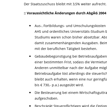
Der Staatszuschuss bleibt mit 3,5% weiter aufrecht.
:: Voraussichtliche Änderungen durch AbgÄG 2004
Aus-, Fortbildungs- und Umschulungskosten s
AHS und ordentliches Universitäts-Studium b
Studiums waren schon bisher absetzbar. Ab
damit zusammenhängenden Ausgaben. Beim 
mit der beruflichen Tätigkeit bestehen.
Gebäudebegünstigung bei Betriebsaufgaben. 
einer bestimmten Frist, sodass die Vermietu
Anderen unmittelbar nach der Aufgabe möglic
Betriebsaufgabe löst allerdings die steuerli
bleibt auch erhalten, wenn eine nur geringfü
bis € 730,- p.a.) ausgeübt wird.
Die Besteuerung bei einem Wirtschaftsguttra
aufgeschoben.
Beschränkt Steuerpflichtigen wird die Optio