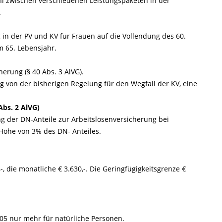
ahl zwischen verschiedenen Leistungspaketen in der
.
ng in der PV und KV für Frauen auf die Vollendung des 60.
m 65. Lebensjahr.
rung (§ 40 Abs. 3 AlVG).
ig von der bisherigen Regelung für den Wegfall der KV, eine
Abs. 2 AlVG)
ng der DN-Anteile zur Arbeitslosenversicherung bei
Höhe von 3% des DN- Anteiles.
-, die monatliche € 3.630,-. Die Geringfügigkeitsgrenze €
005 nur mehr für natürliche Personen.