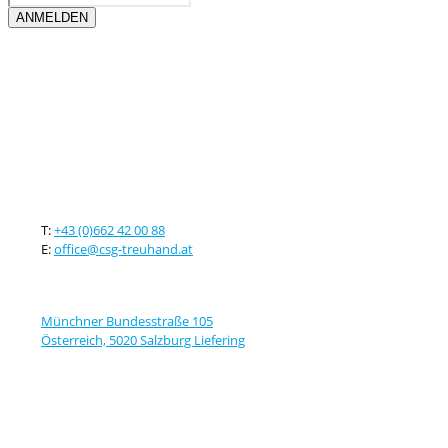
Kontaktieren sie uns
T:
+43 (0)662 42 00 88
E:
office@csg-treuhand.at
Adresse
Münchner Bundesstraße 105
Österreich, 5020 Salzburg Liefering