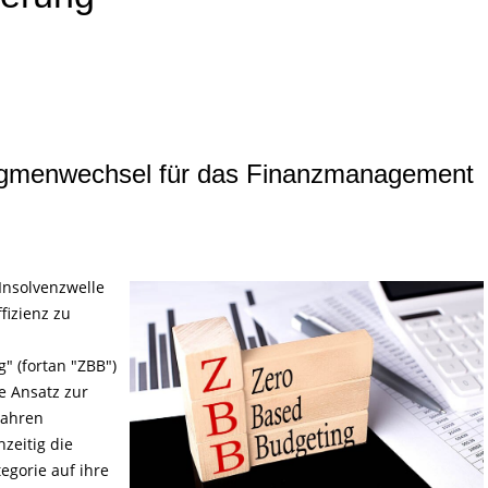
digmenwechsel für das Finanzmanagement
 Insolvenzwelle
izienz zu
 (fortan "ZBB")
e Ansatz zur
Jahren
hzeitig die
egorie auf ihre