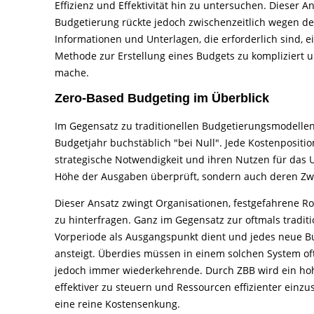
Effizienz und Effektivität hin zu untersuchen. Dieser A
Budgetierung rückte jedoch zwischenzeitlich wegen d
Informationen und Unterlagen, die erforderlich sind, ei
Methode zur Erstellung eines Budgets zu kompliziert 
mache.
Zero-Based Budgeting im Überblick
Im Gegensatz zu traditionellen Budgetierungsmodellen,
Budgetjahr buchstäblich "bei Null". Jede Kostenpositi
strategische Notwendigkeit und ihren Nutzen für das 
Höhe der Ausgaben überprüft, sondern auch deren Zwec
Dieser Ansatz zwingt Organisationen, festgefahrene R
zu hinterfragen. Ganz im Gegensatz zur oftmals tradi
Vorperiode als Ausgangspunkt dient und jedes neue Bu
ansteigt. Überdies müssen in einem solchen System of
jedoch immer wiederkehrende. Durch ZBB wird ein hoh
effektiver zu steuern und Ressourcen effizienter einz
eine reine Kostensenkung.