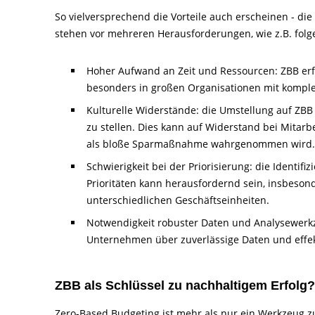
So vielversprechend die Vorteile auch erscheinen - di
stehen vor mehreren Herausforderungen, wie z.B. folg
Hoher Aufwand an Zeit und Ressourcen: ZBB erfor
besonders in großen Organisationen mit komplex
Kulturelle Widerstände: die Umstellung auf ZBB
zu stellen. Dies kann auf Widerstand bei Mita
als bloße Sparmaßnahme wahrgenommen wird.
Schwierigkeit bei der Priorisierung: die Identif
Prioritäten kann herausfordernd sein, insbes
unterschiedlichen Geschäftseinheiten.
Notwendigkeit robuster Daten und Analysewerkze
Unternehmen über zuverlässige Daten und effek
ZBB als Schlüssel zu nachhaltigem Erfolg?
Zero-Based Budgeting ist mehr als nur ein Werkzeug z