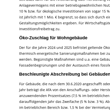
Anlagevermögens mit einer betriebsgewöhnlichen Nutz
10 % bzw. für ökologische Investitionen von sogar 15 %
ist jährlich mit 1 Mio. € begrenzt, so dass sich durch 
Gestaltungsmöglichkeiten ergeben. Für Wirtschaftsgüte
Investitionsfreibetrag zu.
Öko-Zuschlag für Wohngebäude
Der für die Jahre 2024 und 2025 befristet geltende Ök
thermisch-energetische Sanierungsmaßnahmen bei z
werden. Begünstigte Maßnahmen sind u.a. eine Gebä
Fassadenbegrünungen und der Austausch eines fossil
Beschleunigte Abschreibung bei Gebäude
Für Gebäude, die nach dem 30.6.2020 angeschafft oder 
Jahr beträgt die AfA von den Anschaffungs- oder Hers
anzuwendenden Prozentsatzes (7,5 % im betrieblichen 
darauffolgenden Jahr das Zweifache (5 % bzw. 3 %). A
im betrieblichen Bereich bzw. 1,5 % bei der Vermietu