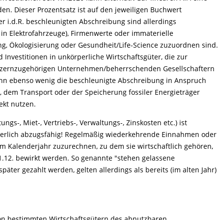
n. Dieser Prozentsatz ist auf den jeweiligen Buchwert
 i.d.R. beschleunigten Abschreibung sind allerdings
n in Elektrofahrzeuge), Firmenwerte oder immaterielle
ung, Ökologisierung oder Gesundheit/Life-Science zuzuordnen sind.
 Investitionen in unkörperliche Wirtschaftsgüter, die zur
onzernzugehörigen Unternehmen/beherrschenden Gesellschaftern
nn ebenso wenig die beschleunigte Abschreibung in Anspruch
 dem Transport oder der Speicherung fossiler Energieträger
ekt nutzen.
ngs-, Miet-, Vertriebs-, Verwaltungs-, Zinskosten etc.) ist
teuerlich abzugsfähig! Regelmäßig wiederkehrende Einnahmen oder
em Kalenderjahr zuzurechnen, zu dem sie wirtschaftlich gehören,
1.12. bewirkt werden. So genannte "stehen gelassene
ter gezahlt werden, gelten allerdings als bereits (im alten Jahr)
von bestimmten Wirtschaftsgütern des abnutzbaren