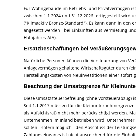
Für Wohngebäude im Betriebs- und Privatvermögen ist 
zwischen 1.1.2024 und 31.12.2026 fertiggestellt wird
("Klimaaktiv Bronze-Standard"). Es kann dann in den er
angesetzt werden - bei Einkünften aus Vermietung und 
Halbjahres-AfA).
Ersatzbeschaffungen bei Veräußerungsge
Natürliche Personen können die Versteuerung von Ve
Anlagevermögen gehaltene Wirtschaftsgüter durch (ei
Herstellungskosten von Neuinvestitionen einer soforti
Beachtung der Umsatzgrenze für Kleinunt
Diese Umsatzsteuerbefreiung (ohne Vorsteuerabzug) is
Seit 1.1.2017 müssen für die Kleinunternehmergrenze b
als Aufsichtsrat) nicht mehr berücksichtigt werden. M
Unternehmen im Inland betrieben wird. Unternehmer, d
sollten - sofern möglich - den Abschluss der Leistungs
Zahlungseingangs ist nicht ausreichend für die Einha