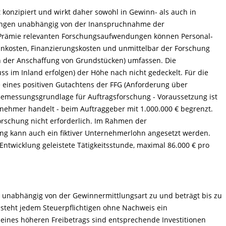
 konzipiert und wirkt daher sowohl in Gewinn- als auch in
dungen unabhängig von der Inanspruchnahme der
e Prämie relevanten Forschungsaufwendungen können Personal-
nkosten, Finanzierungskosten und unmittelbar der Forschung
ch der Anschaffung von Grundstücken) umfassen. Die
ss im Inland erfolgen) der Höhe nach nicht gedeckelt. Für die
 eines positiven Gutachtens der FFG (Anforderung über
 Bemessungsgrundlage für Auftragsforschung - Voraussetzung ist
nehmer handelt - beim Auftraggeber mit 1.000.000 € begrenzt.
forschung nicht erforderlich. Im Rahmen der
g kann auch ein fiktiver Unternehmerlohn angesetzt werden.
 Entwicklung geleistete Tätigkeitsstunde, maximal 86.000 € pro
n unabhängig von der Gewinnermittlungsart zu und beträgt bis zu
steht jedem Steuerpflichtigen ohne Nachweis ein
eines höheren Freibetrags sind entsprechende Investitionen