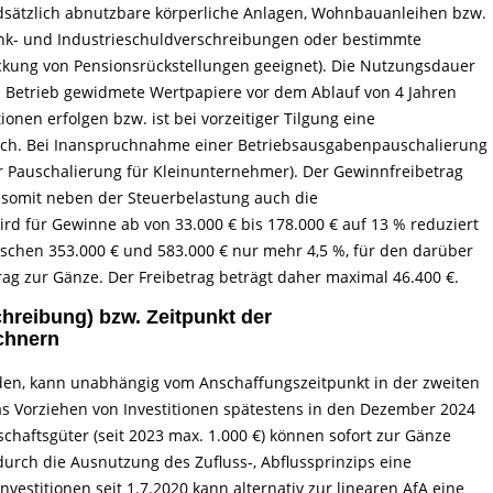
ndsätzlich abnutzbare körperliche Anlagen, Wohnbauanleihen bzw.
nk- und Industrieschuldverschreibungen oder bestimmte
ckung von Pensionsrückstellungen geeignet). Die Nutzungsdauer
em Betrieb gewidmete Wertpapiere vor dem Ablauf von 4 Jahren
onen erfolgen bzw. ist bei vorzeitiger Tilgung eine
ch. Bei Inanspruchnahme einer Betriebsausgabenpauschalierung
der Pauschalierung für Kleinunternehmer). Der Gewinnfreibetrag
somit neben der Steuerbelastung auch die
rd für Gewinne ab von 33.000 € bis 178.000 € auf 13 % reduziert
ischen 353.000 € und 583.000 € nur mehr 4,5 %, für den darüber
rag zur Gänze. Der Freibetrag beträgt daher maximal 46.400 €.
hreibung) bzw. Zeitpunkt der
chnern
erden, kann unabhängig vom Anschaffungszeitpunkt in der zweiten
as Vorziehen von Investitionen spätestens in den Dezember 2024
chaftsgüter (seit 2023 max. 1.000 €) können sofort zur Gänze
urch die Ausnutzung des Zufluss-, Abflussprinzips eine
nvestitionen seit 1.7.2020 kann alternativ zur linearen AfA eine