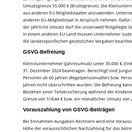
Umsatzgrenze 55.000 € (Bruttogrenze). Die Kleinunte
aus anderen EU-Mitgliedstaaten anzuwenden. Untern
anderen EU-Mitgliedstaat in Anspruch nehmen. Dafür ist
der jährliche Umsatz darf die unionsweit festgelegte G
in einem anderen EU-Land müssen Unternehmer zudem
die landesspezifischen gesetzlichen Vorgaben beachte
GSVG-Befreiung
Kleinstunternehmer (Jahresumsatz unter 35.000 €, Eink
31. Dezember 2024 beantragen. Berechtigt sind Jungun
Personen ab 60 Jahren (Regelpensionsalter) bzw. Pers
Jahren nicht überschritten wurden. Die Befreiung ka
Bestehen einer Teilversicherung während der Kinderer
Grenze von 518,44 € bzw. ein monatlicher Umsatz von 2.
Vorauszahlung von GSVG-Beiträgen
Bei Einnahmen-Ausgaben-Rechnern wird eine Vorausza
Höhe der voraussichtlichen Nachzahlung für das betre