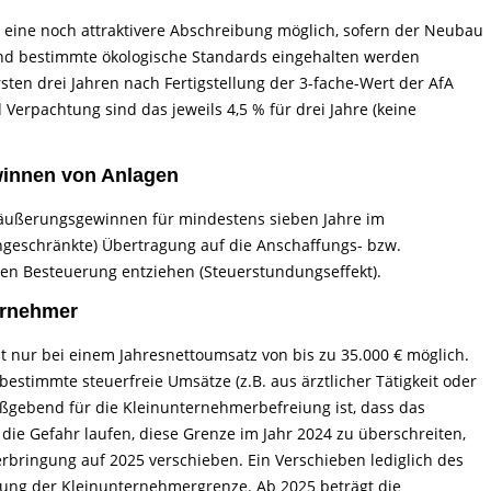
eine noch attraktivere Abschreibung möglich, sofern der Neubau
 und bestimmte ökologische Standards eingehalten werden
sten drei Jahren nach Fertigstellung der 3-fache-Wert der AfA
Verpachtung sind das jeweils 4,5 % für drei Jahre (keine
winnen von Anlagen
räußerungsgewinnen für mindestens sieben Jahre im
ngeschränkte) Übertragung auf die Anschaffungs- bzw.
gen Besteuerung entziehen (Steuerstundungseffekt).
ernehmer
t nur bei einem Jahresnettoumsatz von bis zu 35.000 € möglich.
estimmte steuerfreie Umsätze (z.B. aus ärztlicher Tätigkeit oder
aßgebend für die Kleinunternehmerbefreiung ist, dass das
ie Gefahr laufen, diese Grenze im Jahr 2024 zu überschreiten,
erbringung auf 2025 verschieben. Ein Verschieben lediglich des
ltung der Kleinunternehmergrenze. Ab 2025 beträgt die