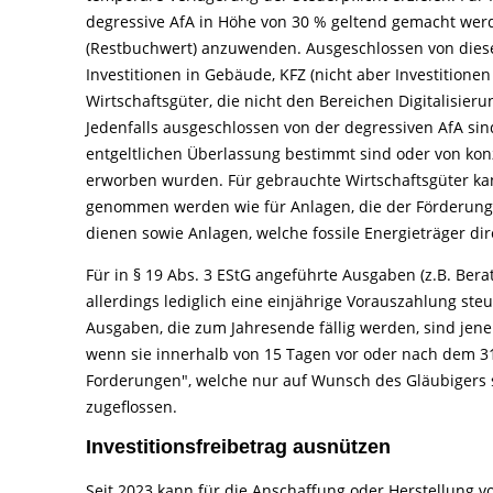
degressive AfA in Höhe von 30 % geltend gemacht werde
(Restbuchwert) anzuwenden. Ausgeschlossen von dieser
Investitionen in Gebäude, KFZ (nicht aber Investitione
Wirtschaftsgüter, die nicht den Bereichen Digitalisier
Jedenfalls ausgeschlossen von der degressiven AfA sind
entgeltlichen Überlassung bestimmt sind oder von k
erworben wurden. Für gebrauchte Wirtschaftsgüter ka
genommen werden wie für Anlagen, die der Förderung,
dienen sowie Anlagen, welche fossile Energieträger dir
Für in § 19 Abs. 3 EStG angeführte Ausgaben (z.B. Beratu
allerdings lediglich eine einjährige Vorauszahlung s
Ausgaben, die zum Jahresende fällig werden, sind jen
wenn sie innerhalb von 15 Tagen vor oder nach dem 3
Forderungen", welche nur auf Wunsch des Gläubigers spä
zugeflossen.
Investitionsfreibetrag ausnützen
Seit 2023 kann für die Anschaffung oder Herstellung 