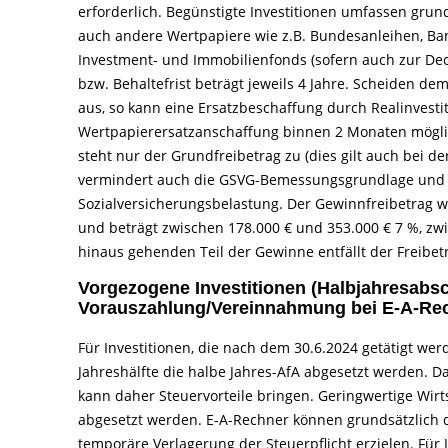
erforderlich. Begünstigte Investitionen umfassen gru
auch andere Wertpapiere wie z.B. Bundesanleihen, Ba
Investment- und Immobilienfonds (sofern auch zur De
bzw. Behaltefrist beträgt jeweils 4 Jahre. Scheiden d
aus, so kann eine Ersatzbeschaffung durch Realinvestiti
Wertpapierersatzanschaffung binnen 2 Monaten mögli
steht nur der Grundfreibetrag zu (dies gilt auch bei 
vermindert auch die GSVG-Bemessungsgrundlage und 
Sozialversicherungsbelastung. Der Gewinnfreibetrag wi
und beträgt zwischen 178.000 € und 353.000 € 7 %, zw
hinaus gehenden Teil der Gewinne entfällt der Freibet
Vorgezogene Investitionen (Halbjahresabsc
Vorauszahlung/Vereinnahmung bei E-A-Re
Für Investitionen, die nach dem 30.6.2024 getätigt w
Jahreshälfte die halbe Jahres-AfA abgesetzt werden. D
kann daher Steuervorteile bringen. Geringwertige Wirts
abgesetzt werden. E-A-Rechner können grundsätzlich d
temporäre Verlagerung der Steuerpflicht erzielen. Für I