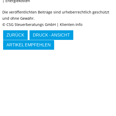
|
Energiekosten
Die veröffentlichten Beiträge sind urheberrechtlich geschützt
und ohne Gewähr.
© CSG Steuerberatungs GmbH | Klienten-Info
ZURÜCK
DRUCK - ANSICHT
ARTIKEL EMPFEHLEN
IMMER INFORMIERT BLEIBEN
Hier können Sie unseren monatlichen Steuernewsletter
abaonnieren.
So verpassen Sie keine wichtigen Neuerungen mehr.