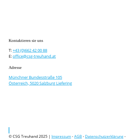
Kontaktieren sie uns
T:
+43 (0)662 42 00 88
E:
office@csg-treuhand.at
Adresse
Münchner Bundesstraße 105
Österreich, 5020 Salzburg Liefering
© CSG Treuhand 2025 |
Impressum
-
AGB
-
Datenschutzerklärung
-